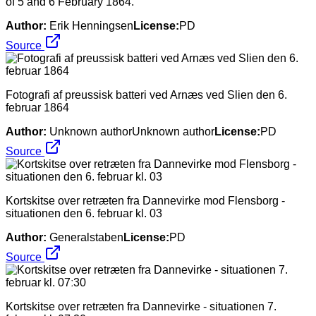
of 5 and 6 February 1864.
Author:
Erik Henningsen
License:
PD
Source
Fotografi af preussisk batteri ved Arnæs ved Slien den 6.
februar 1864
Author:
Unknown authorUnknown author
License:
PD
Source
Kortskitse over retræten fra Dannevirke mod Flensborg -
situationen den 6. februar kl. 03
Author:
Generalstaben
License:
PD
Source
Kortskitse over retræten fra Dannevirke - situationen 7.