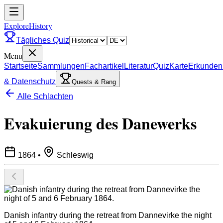
ExploreHistory
Tägliches Quiz
Menu
Startseite
Sammlungen
Fachartikel
Literatur
Quiz
Karte
Erkunden
& Datenschutz
Quests & Rang
Alle Schlachten
Evakuierung des Danewerks
1864
•
Schleswig
Danish infantry during the retreat from Dannevirke the night