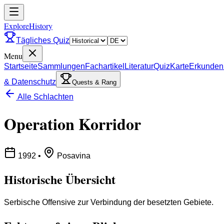
ExploreHistory
Tägliches Quiz
Menu
Startseite
Sammlungen
Fachartikel
Literatur
Quiz
Karte
Erkunden
& Datenschutz
Quests & Rang
Alle Schlachten
Operation Korridor
1992
•
Posavina
Historische Übersicht
Serbische Offensive zur Verbindung der besetzten Gebiete.