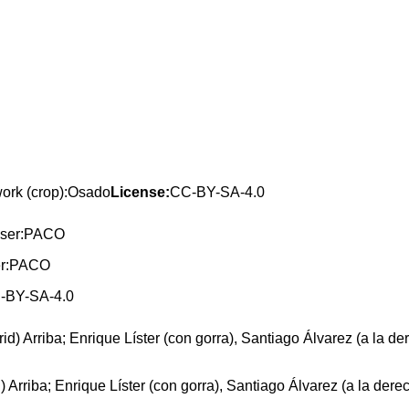
work (crop):Osado
License:
CC-BY-SA-4.0
ser:PACO
-BY-SA-4.0
Arriba; Enrique Líster (con gorra), Santiago Álvarez (a la dere