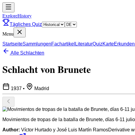
ExploreHistory
Tägliches Quiz
Menu
Startseite
Sammlungen
Fachartikel
Literatur
Quiz
Karte
Erkunden
Alle Schlachten
Schlacht von Brunete
1937
•
Madrid
Movimientos de tropas de la batalla de Brunete, días 6-11 juli
Author:
Víctor Hurtado y José Luis Martín RamosDerivative 