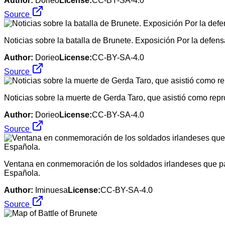
Author:
Dorieo
License:
CC-BY-SA-4.0
Source
Noticias sobre la batalla de Brunete. Exposición Por la defen
Author:
Dorieo
License:
CC-BY-SA-4.0
Source
Noticias sobre la muerte de Gerda Taro, que asistió como repr
Author:
Dorieo
License:
CC-BY-SA-4.0
Source
Ventana en conmemoración de los soldados irlandeses que par
Española.
Author:
Iminuesa
License:
CC-BY-SA-4.0
Source