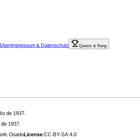
Über
Impressum & Datenschutz
Quests & Rang
o de 1937.
work: Osado
License:
CC-BY-SA-4.0