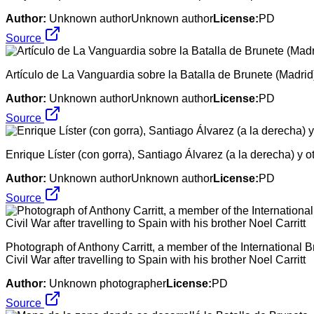
Author:
Unknown authorUnknown author
License:
PD
Source
Artículo de La Vanguardia sobre la Batalla de Brunete (Madri
Author:
Unknown authorUnknown author
License:
PD
Source
Enrique Líster (con gorra), Santiago Álvarez (a la derecha) y 
Author:
Unknown authorUnknown author
License:
PD
Source
Photograph of Anthony Carritt, a member of the International 
Civil War after travelling to Spain with his brother Noel Carritt
Author:
Unknown photographer
License:
PD
Source