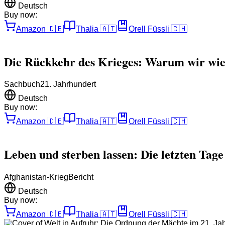
Deutsch
Buy now:
Amazon
🇩🇪
Thalia
🇦🇹
Orell Füssli
🇨🇭
Die Rückkehr des Krieges: Warum wir wie
Sachbuch
21. Jahrhundert
Deutsch
Buy now:
Amazon
🇩🇪
Thalia
🇦🇹
Orell Füssli
🇨🇭
Leben und sterben lassen: Die letzten Tag
Afghanistan-Krieg
Bericht
Deutsch
Buy now:
Amazon
🇩🇪
Thalia
🇦🇹
Orell Füssli
🇨🇭