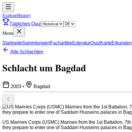
ExploreHistory
Tägliches Quiz
Menu
Startseite
Sammlungen
Fachartikel
Literatur
Quiz
Karte
Erkunden
Alle Schlachten
Schlacht um Bagdad
2003
•
Bagdad
US Marines Corps (USMC) Marines from the 1st Battalion, 7th 
they prepare to enter one of Saddam Husseins palaces in Bag