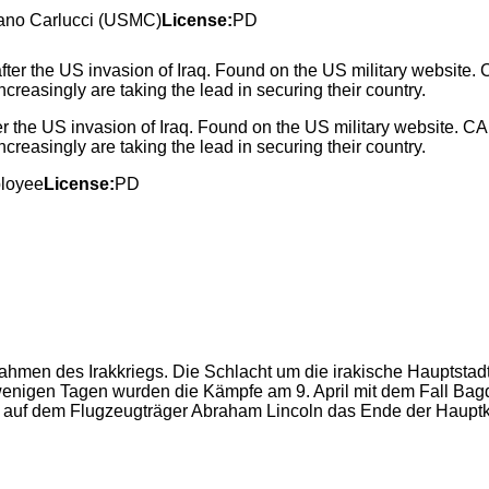
iano Carlucci (USMC)
License:
PD
er the US invasion of Iraq. Found on the US military website.
ncreasingly are taking the lead in securing their country.
ployee
License:
PD
ahmen des Irakkriegs. Die Schlacht um die irakische Hauptstad
ch wenigen Tagen wurden die Kämpfe am 9. April mit dem Fall
 auf dem Flugzeugträger Abraham Lincoln das Ende der Haupt