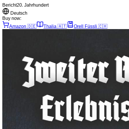
Bericht
20. Jahrhundert
Deutsch
Buy now:
Amazon
🇩🇪
Thalia
🇦🇹
Orell Füssli
🇨🇭