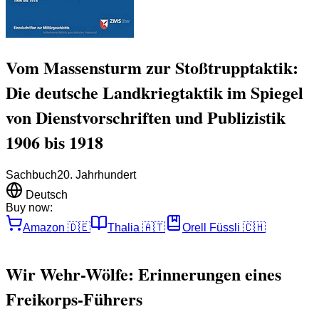
Vom Massensturm zur Stoßtrupptaktik:
Die deutsche Landkriegtaktik im Spiegel
von Dienstvorschriften und Publizistik
1906 bis 1918
Sachbuch
20. Jahrhundert
Deutsch
Buy now:
Amazon
🇩🇪
Thalia
🇦🇹
Orell Füssli
🇨🇭
Wir Wehr-Wölfe: Erinnerungen eines
Freikorps-Führers