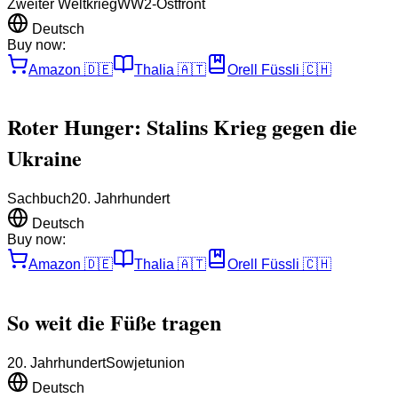
Zweiter Weltkrieg
WW2-Ostfront
Deutsch
Buy now:
Amazon
🇩🇪
Thalia
🇦🇹
Orell Füssli
🇨🇭
Roter Hunger: Stalins Krieg gegen die
Ukraine
Sachbuch
20. Jahrhundert
Deutsch
Buy now:
Amazon
🇩🇪
Thalia
🇦🇹
Orell Füssli
🇨🇭
So weit die Füße tragen
20. Jahrhundert
Sowjetunion
Deutsch