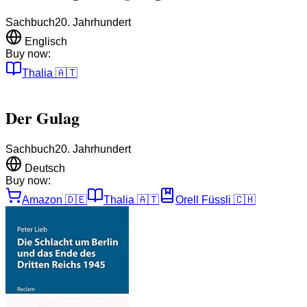
Sachbuch
20. Jahrhundert
Englisch
Buy now:
Thalia
🇦🇹
Der Gulag
Sachbuch
20. Jahrhundert
Deutsch
Buy now:
Amazon
🇩🇪
Thalia
🇦🇹
Orell Füssli
🇨🇭