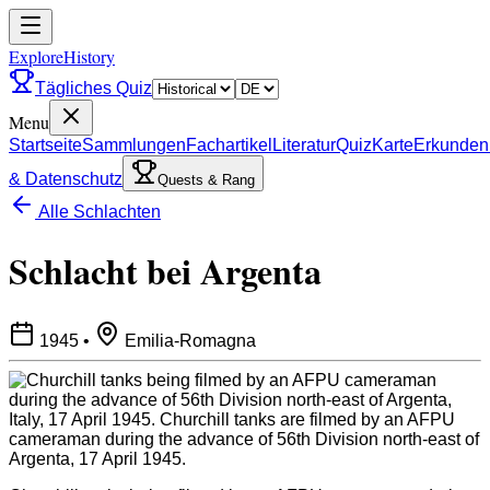
ExploreHistory
Tägliches Quiz
Menu
Startseite
Sammlungen
Fachartikel
Literatur
Quiz
Karte
Erkunden
& Datenschutz
Quests & Rang
Alle Schlachten
Schlacht bei Argenta
1945
•
Emilia-Romagna