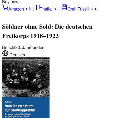
Buy now:
Amazon
🇩🇪
Thalia
🇦🇹
Orell Füssli
🇨🇭
Söldner ohne Sold: Die deutschen
Freikorps 1918–1923
Bericht
20. Jahrhundert
Deutsch