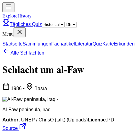
ExploreHistory
Tägliches Quiz
Menu
Startseite
Sammlungen
Fachartikel
Literatur
Quiz
Karte
Erkunden
Alle Schlachten
Schlacht um al-Faw
1986
•
Basra
Al-Faw peninsula, Iraq -
Author:
UNEP / ChrisO (talk) (Uploads)
License:
PD
Source