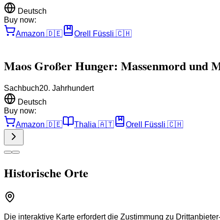
Deutsch
Buy now:
Amazon
🇩🇪
Orell Füssli
🇨🇭
Maos Großer Hunger: Massenmord und Me
Sachbuch
20. Jahrhundert
Deutsch
Buy now:
Amazon
🇩🇪
Thalia
🇦🇹
Orell Füssli
🇨🇭
Historische Orte
Die interaktive Karte erfordert die Zustimmung zu Drittanbiete