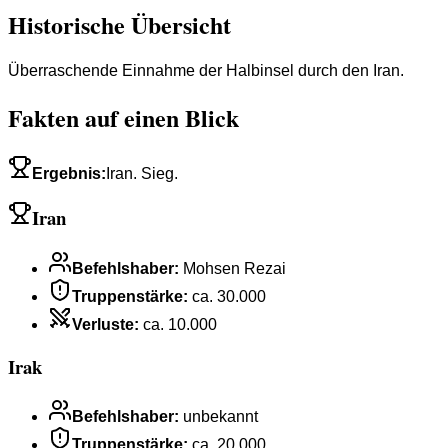
Historische Übersicht
Überraschende Einnahme der Halbinsel durch den Iran.
Fakten auf einen Blick
Ergebnis
:
Iran. Sieg.
Iran
Befehlshaber
:
Mohsen Rezai
Truppenstärke
:
ca. 30.000
Verluste
:
ca. 10.000
Irak
Befehlshaber
:
unbekannt
Truppenstärke
:
ca. 20.000