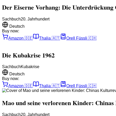
Der Eiserne Vorhang: Die Unterdrückung
Sachbuch
20. Jahrhundert
Deutsch
Buy now:
Amazon
🇩🇪
Thalia
🇦🇹
Orell Füssli
🇨🇭
Die Kubakrise 1962
Sachbuch
Kubakrise
Deutsch
Buy now:
Amazon
🇩🇪
Thalia
🇦🇹
Orell Füssli
🇨🇭
Mao und seine verlorenen Kinder: Chinas 
Sachbuch
20. Jahrhundert